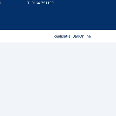
t
T:
0164-751190
Realisatie:
BabOnline