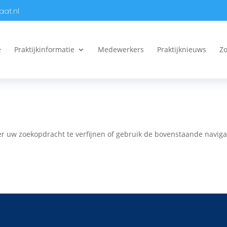
aat.nl
e
Praktijkinformatie
Medewerkers
Praktijknieuws
Zo
n
r uw zoekopdracht te verfijnen of gebruik de bovenstaande naviga