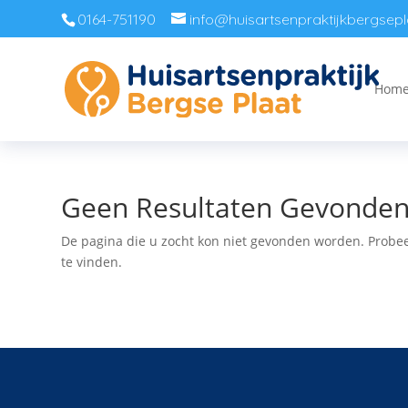
0164-751190
info@huisartsenpraktijkbergsepl
Hom
Geen Resultaten Gevonde
De pagina die u zocht kon niet gevonden worden. Probee
te vinden.