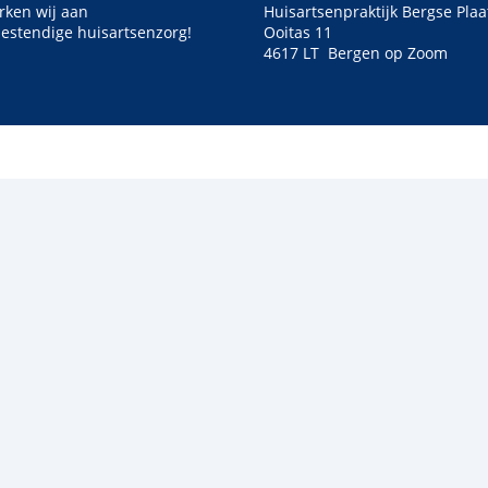
ken wij aan
Huisartsenpraktijk Bergse Plaa
estendige huisartsenzorg!
Ooitas 11
4617 LT Bergen op Zoom