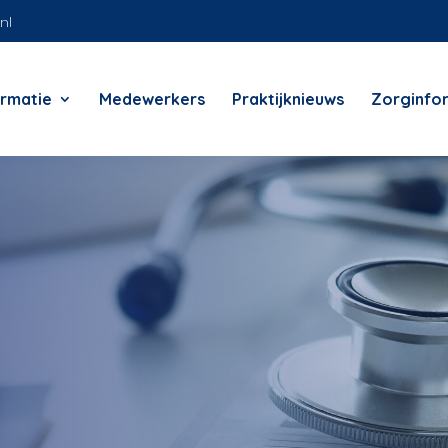
nl
ormatie
Medewerkers
Praktijknieuws
Zorginfo