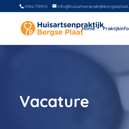
0164-751190
info@huisartsenpraktijkbergseplaat.
Home
Praktijkinf
Vacature