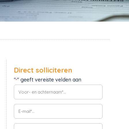
Direct solliciteren
"
" geeft vereiste velden aan
*
Voor-
en
achternaam
E-
mail
*
Telefoonummer
*